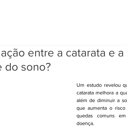
INÍCIO
CATARATA À LASER
EBOOK
ATEN
lação entre a catarata e a
e do sono?
Um estudo revelou que
catarata melhora a qua
além de diminuir a son
que aumenta o risco 
quedas comuns em
doença.