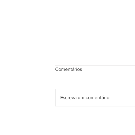
Comentários
Escreva um comentário
O que acontece se não tratar
a catarata?