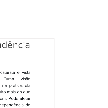
DIMENTO
SOBRE MIM
CONTATO
BLOG
ndência
atarata é vista 
“uma visão 
na prática, ela 
ito mais do que 
em. Pode afetar 
dependência do 