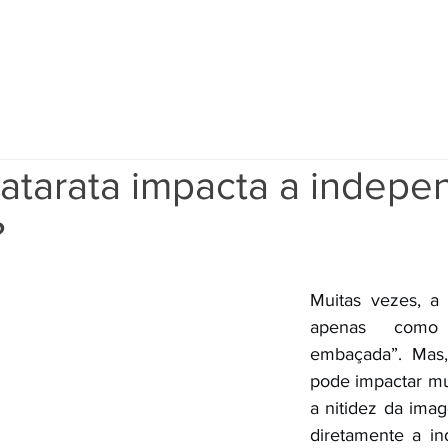
INÍCIO
CATARATA À LASER
EBOOK
ATEN
atarata impacta a indepe
?
Muitas vezes, a c
apenas como 
embaçada”. Mas, 
pode impactar mu
a nitidez da imag
diretamente a in