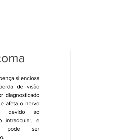
DIMENTO
SOBRE MIM
CONTATO
BLOG
ucoma
ença silenciosa 
erda de visão 
or diagnosticado 
e afeta o nervo 
te devido ao 
intraocular, e 
o pode ser 
o.