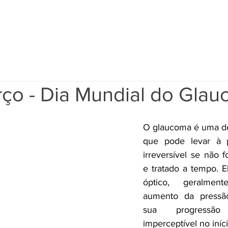
INÍCIO
CATARATA À LASER
EBOOK
ATEN
rço - Dia Mundial do Gla
O glaucoma é uma do
que pode levar à p
irreversível se não f
e tratado a tempo. El
óptico, geralmen
aumento da pressão 
sua progressã
imperceptível no iníci